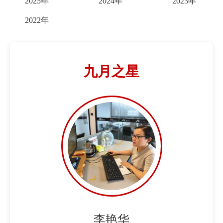
2025年
2024年
2023年
2022年
九月之星
李艳华