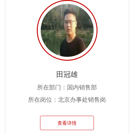
田冠雄
所在部门：国内销售部
所在岗位：北京办事处销售岗
查看详情