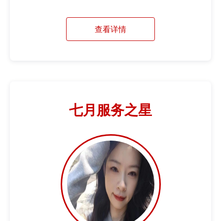
查看详情
七月服务之星