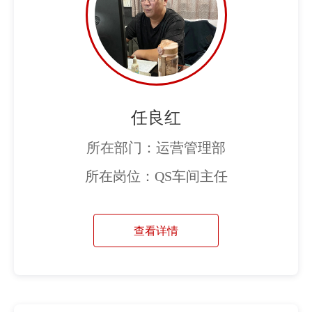
任良红
所在部门：运营管理部
所在岗位：QS车间主任
查看详情