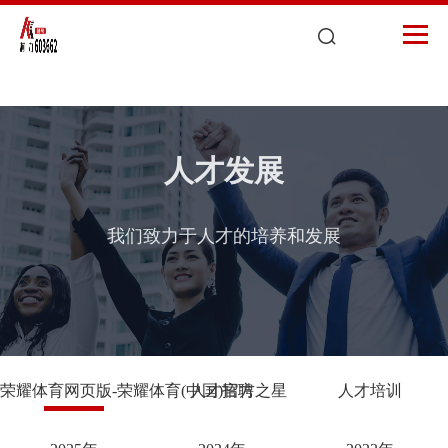
荣耀体育网页版
人才发展
我们致力于人才的培养和发展
荣耀体育网页版-荣耀体育(中国)官方之星
人才招聘
人才培训