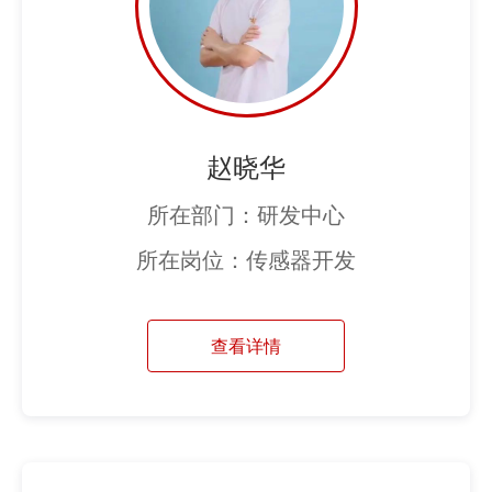
赵晓华
所在部门：研发中心
所在岗位：传感器开发
查看详情