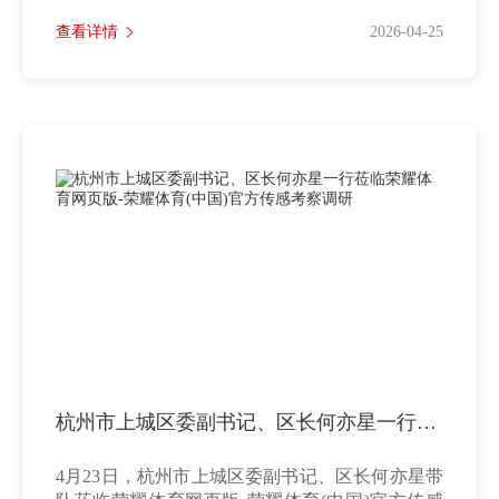
查看详情
2026-04-25
杭州市上城区委副书记、区长何亦星一行莅临荣耀体育网页版-荣耀体育(中国)官方传感考察调研
4月23日，杭州市上城区委副书记、区长何亦星带