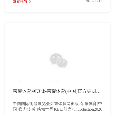
查看详情
2026-06-17
荣耀体育网页版-荣耀体育(中国)官方集团携创新成果闪耀第二十九届中国国际衡器展览会
中国国际衡器展览会荣耀体育网页版-荣耀体育(中
国)官方传感 感知世界KELI前言/ Introduction2026
年4月22日至......