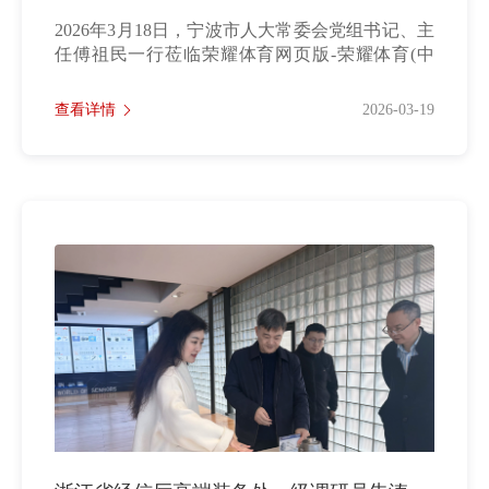
2026年3月18日，宁波市人大常委会党组书记、主
任傅祖民一行莅临荣耀体育网页版-荣耀体育(中
国)官方传感进行走访与调研指导。宁波市......
查看详情
2026-03-19