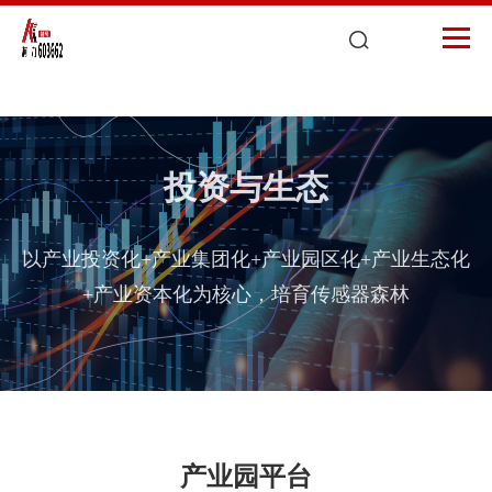
荣耀体育网页版
投资与生态
以产业投资化+产业集团化+产业园区化+产业生态化
+产业资本化为核心，培育传感器森林
产业园平台