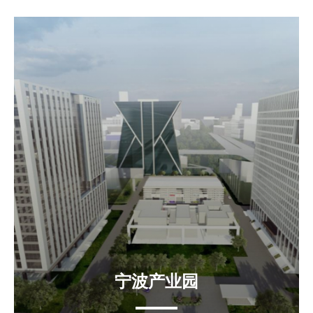
宁波产业园